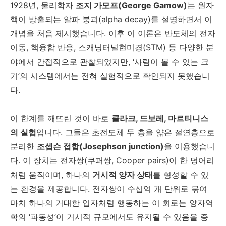
1928년, 물리학자
조지 가모프(George Gamow)
는 원자
핵이 방출되는 알파 붕괴(alpha decay)를 설명하면서 이
개념을 처음 제시했습니다. 이후 이 이론은 반도체의 전자
이동, 핵융합 반응, 스캐닝터널현미경(STM) 등 다양한 분
야에서 간접적으로 관찰되었지만, ‘사람이 볼 수 있는 크
기’의 시스템에서는 전혀 실험적으로 확인되지 못했습니
다.
이 한계를 깨뜨린 것이 바로
클라크, 드보레, 마르티니스
의 실험
입니다. 그들은 초전도체 두 층을 얇은 절연층으로
분리한
조셉슨 접합(Josephson junction)
을 이용했습니
다. 이 장치는 전자쌍(쿠퍼쌍, Cooper pairs)이 한 덩어리
처럼 움직이며, 하나의
거시적 양자 상태
를 형성할 수 있
는 환경을 제공합니다. 전자쌍이 수십억 개 단위로 묶여
마치 하나의 거대한 입자처럼 행동하는 이 회로는 양자역
학의 ‘파동성’이 거시적 규모에서도 유지될 수 있음을 증