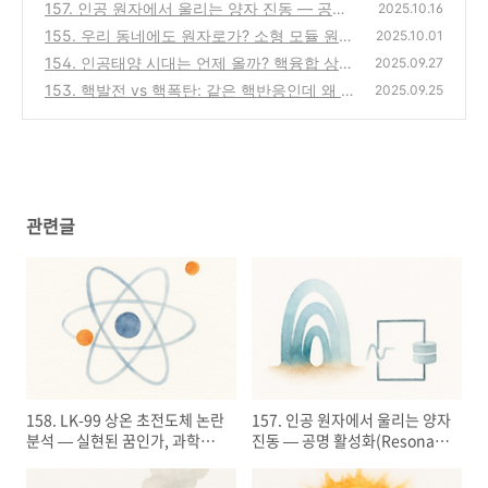
된 꿈인가, 과학적 검증이 남긴 교훈
157. 인공 원자에서 울리는 양자 진동 — 공명
(0)
2025.10.16
활성화(Resonant Activation)가 보여준 초전
155. 우리 동네에도 원자로가? 소형 모듈 원전
2025.10.01
도 회로의 비밀
(SMR)의 미래
(0)
154. 인공태양 시대는 언제 올까? 핵융합 상용
(0)
2025.09.27
화 전망과 과제
153. 핵발전 vs 핵폭탄: 같은 핵반응인데 왜 결
(0)
2025.09.25
과는 정반대일까?
(0)
관련글
158. LK-99 상온 초전도체 논란
157. 인공 원자에서 울리는 양자
분석 — 실현된 꿈인가, 과학적
진동 — 공명 활성화(Resonant
검증이 남긴 교훈
Activation)가 보여준 초전도
회로의 비밀