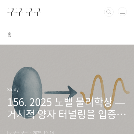
본문 바로가기
구구 구구
홈
Study
156. 2025 노벨 물리학상 —
거시적 양자 터널링을 입증한
세 과학자
by 구구 구구
2025. 10. 14.