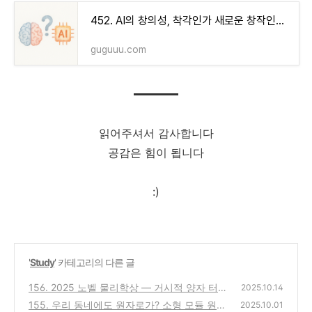
452. AI의 창의성, 착각인가 새로운 창작인가? 머신러닝 '의외성'의 본질
guguuu.com
읽어주셔서 감사합니다
공감은 힘이 됩니다
:)
'
Study
' 카테고리의 다른 글
156. 2025 노벨 물리학상 — 거시적 양자 터널
2025.10.14
링을 입증한 세 과학자
155. 우리 동네에도 원자로가? 소형 모듈 원전
(0)
2025.10.01