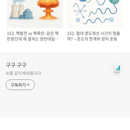
153. 핵발전 vs 핵폭탄: 같은 핵
152. 절대 영도에선 시간이 멈출
반응인데 왜 결과는 정반대일
까? – 온도의 한계와 양자 운동
까?
구구 구구
AI를 같이 배워봅시다
구독하기