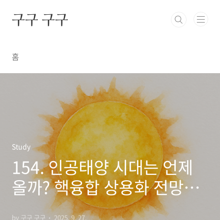
본문 바로가기
구구 구구
홈
Study
154. 인공태양 시대는 언제
올까? 핵융합 상용화 전망과
과제
by 구구 구구
2025. 9. 27.