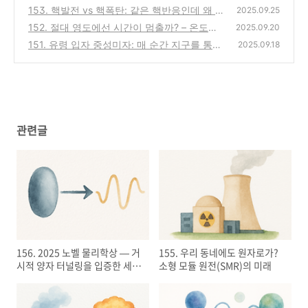
(SMR)의 미래
153. 핵발전 vs 핵폭탄: 같은 핵반응인데 왜 결
(0)
2025.09.25
과는 정반대일까?
152. 절대 영도에선 시간이 멈출까? – 온도의
(0)
2025.09.20
한계와 양자 운동
151. 유령 입자 중성미자: 매 순간 지구를 통과
(0)
2025.09.18
하는 미지의 세계
(0)
관련글
156. 2025 노벨 물리학상 — 거
155. 우리 동네에도 원자로가?
시적 양자 터널링을 입증한 세
소형 모듈 원전(SMR)의 미래
과학자