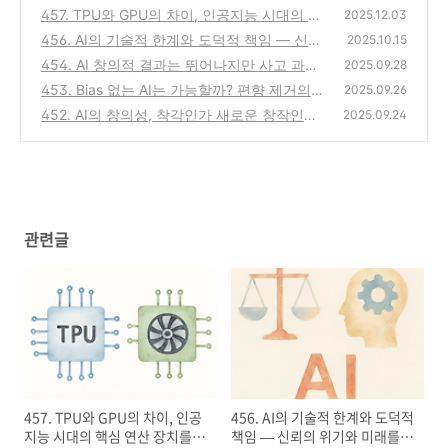
457. TPU와 GPU의 차이, 인공지능 시대의 핵
2025.12.03
심 연산 장치를 이해하기
456. AI의 기술적 한계와 도덕적 책임 — 신뢰
(0)
2025.10.15
의 위기와 미래를 다시 생각하다
454. AI 창의적 결과는 뛰어나지만 사고 과정
(0)
2025.09.28
은 미흡하다
453. Bias 없는 AI는 가능할까? 편향 제거의
(0)
2025.09.26
한계와 관리 전략
452. AI의 창의성, 착각인가 새로운 창작인가?
(0)
2025.09.24
머신러닝 '의외성'의 본질
(0)
관련글
457. TPU와 GPU의 차이, 인공
456. AI의 기술적 한계와 도덕적
지능 시대의 핵심 연산 장치를
책임 — 신뢰의 위기와 미래를