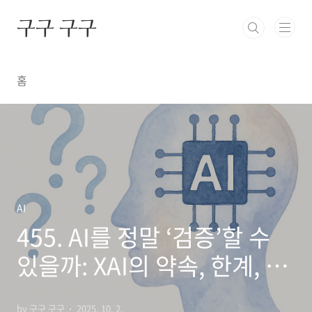
본문 바로가기
구구 구구
홈
AI
455. AI를 정말 ‘검증’할 수
있을까: XAI의 약속, 한계, 그
리고 신뢰의 조건
by 구구 구구
2025. 10. 2.