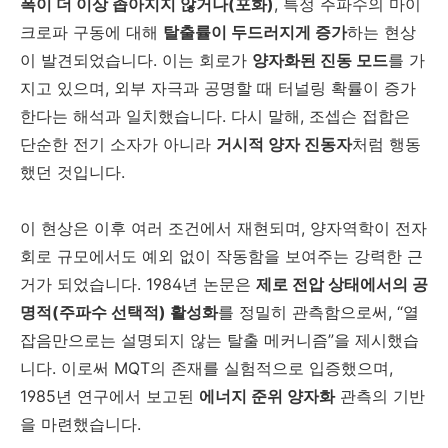
폭이 더 이상 좁아지지 않거나(포화)
, 특정 주파수의 마이
크로파 구동에 대해
탈출률이 두드러지게 증가
하는 현상
이 발견되었습니다. 이는 회로가
양자화된 진동 모드
를 가
지고 있으며, 외부 자극과 공명할 때 터널링 확률이 증가
한다는 해석과 일치했습니다. 다시 말해, 조셉슨 접합은
단순한 전기 소자가 아니라
거시적 양자 진동자
처럼 행동
했던 것입니다.
이 현상은 이후 여러 조건에서 재현되며, 양자역학이 전자
회로 규모에서도 예외 없이 작동함을 보여주는 강력한 근
거가 되었습니다. 1984년 논문은
제로 전압 상태에서의 공
명적(주파수 선택적) 활성화
를 정밀히 관측함으로써, “열
잡음만으로는 설명되지 않는 탈출 메커니즘”을 제시했습
니다. 이로써 MQT의 존재를 실험적으로 입증했으며,
1985년 연구에서 보고된
에너지 준위 양자화
관측의 기반
을 마련했습니다.