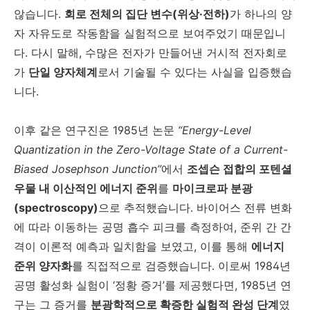
않습니다.
회로 전체의 집단 변수(위상·전하)
가 하나의 양
자 자유도로 작동함을 실험적으로 보여주었기 때문입니
다. 다시 말해, 수많은 전자가 만들어낸 거시적 전자회로
가
단일 양자체계
로서 기술될 수 있다는 사실을 입증했습
니다.
이후 같은 연구진은 1985년 논문
“Energy-Level
Quantization in the Zero-Voltage State of a Current-
Biased Josephson Junction”
에서
조셉슨 접합의 포텐셜
우물 내 이산적인 에너지 준위
를
마이크로파 분광
(spectroscopy)
으로 추적했습니다. 바이어스 전류 변화
에 따라 이동하는 공명 흡수 피크를 측정하여, 준위 간 간
격이 이론적 예측과 일치함을 보였고, 이를 통해
에너지
준위 양자화
를 직접적으로 검증했습니다. 이로써 1984년
공명 활성화 실험이 ‘정황 증거’를 제공했다면, 1985년 연
구는 그 증거를
분광학적으로 확증한 실험적 완성 단계
였