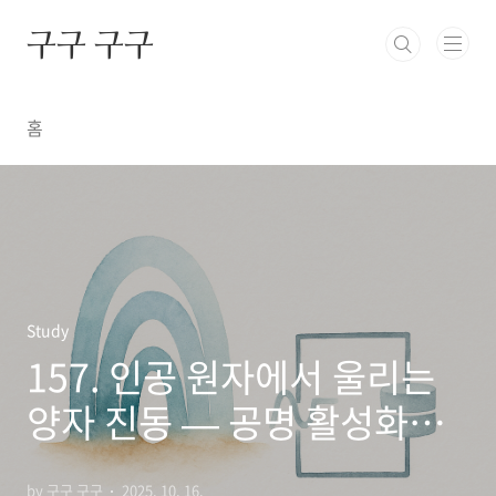
본문 바로가기
구구 구구
홈
Study
157. 인공 원자에서 울리는
양자 진동 — 공명 활성화
(Resonant Activation)가
by 구구 구구
2025. 10. 16.