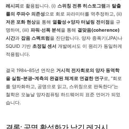
레시피
로 활용됩니다. (i)
스위칭 전류 히스토그램
과
탈출
률의 주파수 의존성
으로 회로 파라미터를 역추정하고, (ii)
저온 포화 현상
을 통해
열활성→양자 터널링 전이점
을 규
명하며, (iii)
파워·선폭 분석
을 통해
결맞음(coherence)
시간
과
잡음 스펙트럼
을 진단합니다. 양자 증폭기(JPA)나
SQUID 기반
초정밀 센서
개발에서도 이 원리가 동일하게
적용됩니다.
결국 1984–85년 연작은
거시적 전자회로의 양자 동역학
을 실험–분광–계측의 완결된 체계로 연결한 연구
로, “회로
를 양자화하고, 공명으로 읽고, 스위칭으로 판독한다”는
철학은 오늘날 양자컴퓨팅 하드웨어의 표준 언어가 되었
습니다.
결론: 공명 활성화가 남긴 레거시