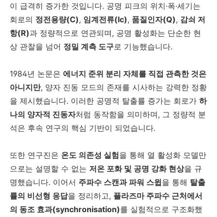
이 급격히 증가한 것입니다. 공명 피크의 위치·폭·세기는
회로의
정전용량(C)
,
임계전류(Ic)
,
품질인자(Q)
,
감쇠 저
항(R)
과 정량적으로 연관되며, 공명 활성화는 단순한 현
상 관찰을 넘어
정밀 계측 도구
로 기능했습니다.
1984년 논문은
에너지 준위 분리 자체를 직접 관측한 것은
아니지만
, 양자 진동 모드의 존재를 시사하는 강력한 정황
을 제시했습니다. 이러한 공명적 탈출률 증가는 회로가
하
나의 양자적 진동자
처럼 동작함을 의미하며, 그 정량적 분
석은 후속 연구의 핵심 기반이 되었습니다.
또한 연구진은
온도 의존성 실험
을 통해 열 활성화 모델만
으로는 설명할 수 없는
저온 포화 및 공명 강화 현상
을 규
명했습니다. 이어서
주파수 스캔과 파워 스윕
을 통해
탈출
률의 비선형 응답
을 정리하고,
플라즈마 주파수 근처에서
의 동조 효과(synchronisation)
를 실험적으로 구조화했