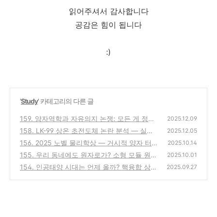
읽어주셔서 감사합니다
공감은 힘이 됩니다
:)
'
Study
' 카테고리의 다른 글
159. 양자역학과 자유의지 논쟁: 모든 게 정해
2025.12.09
져 있을까, 아니면 선택은 가능한가
158. LK-99 상온 초전도체 논란 분석 — 실현
(0)
2025.12.05
된 꿈인가, 과학적 검증이 남긴 교훈
156. 2025 노벨 물리학상 — 거시적 양자 터널
(0)
2025.10.14
링을 입증한 세 과학자
155. 우리 동네에도 원자로가? 소형 모듈 원전
(0)
2025.10.01
(SMR)의 미래
154. 인공태양 시대는 언제 올까? 핵융합 상용
(0)
2025.09.27
화 전망과 과제
(0)