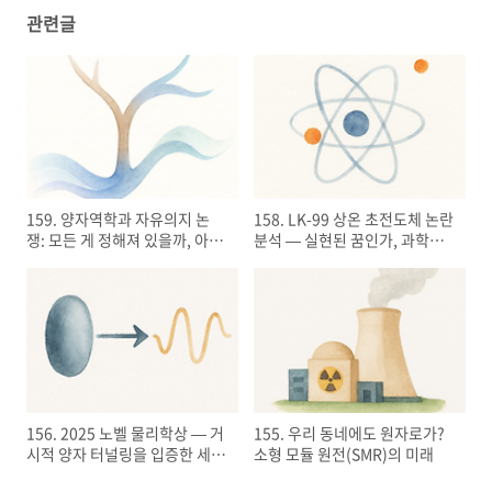
관련글
159. 양자역학과 자유의지 논
158. LK-99 상온 초전도체 논란
쟁: 모든 게 정해져 있을까, 아니
분석 — 실현된 꿈인가, 과학적
면 선택은 가능한가
검증이 남긴 교훈
156. 2025 노벨 물리학상 — 거
155. 우리 동네에도 원자로가?
시적 양자 터널링을 입증한 세
소형 모듈 원전(SMR)의 미래
과학자