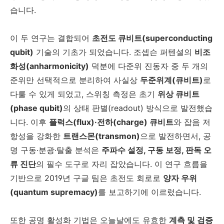
습니다.
이 두 연구는 결합되어
초전도 큐비트(superconducting
qubit)
기술의 기초가 되었습니다. 조셉슨 퍼텐셜의
비조
화성(anharmonicity)
덕분에 다준위 진동자 중 두 개의
준위만 선택적으로 분리하여 사실상
두준위계(큐비트)
로
다룰 수 있게 되었고, 스위칭 측정은 초기
위상 큐비트
(phase qubit)
의 상태 판별(readout) 방식으로 발전했습
니다. 이후
플럭스(flux)·전하(charge) 큐비트
와 잡음 저
항성을 강화한
트랜스몬(transmon)
으로 발전하면서, 공
명 구동·분광·탈출 분석은
주파수 설정, 구동 보정, 판독 오
류 진단
의 필수 도구로 자리 잡았습니다. 이 연구 흐름을
기반으로 2019년 구글 팀은 초전도 회로로
양자 우위
(quantum supremacy)
를 보고하기에 이르렀습니다.
또한 공명 활성화 기법은 오늘날에도 유효한
계측 및 검증