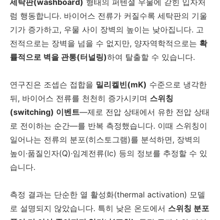
세탁판(washboard)
형태의 퍼텐셜 우물에 갇힌 입자처
럼 행동합니다. 바이어스 전류가 커질수록 세탁판의 기울
기가 증가하고, 우물 사이 장벽의 높이는 낮아집니다. 고
전적으로는 장벽을 넘을 수 없지만, 양자역학적으로는
확
률적으로 벽을 관통(터널링)
하여 탈출할 수 있습니다.
연구진은 조셉슨 접합을
밀리켈빈(mK)
수준으로 냉각한
뒤, 바이어스 전류를 천천히 증가시키며
스위칭
(switching) 이벤트
—제로 전압 상태에서 유한 전압 상태
로 전이하는 순간—를 반복 측정했습니다. 이때 스위칭이
일어나는 전류의 분포(히스토그램)를 분석하면, 장벽의
높이·품질인자(Q)·임계전류(Ic) 등의 정보를 추정할 수 있
습니다.
측정 결과는 단순한 열 활성화(thermal activation) 모델
로 설명되지 않았습니다. 특히 낮은 온도에서
스위칭 분포