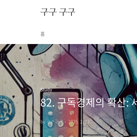
본문 바로가기
구구 구구
홈
Study
82. 구독경제의 확산:
by 구구 구구
2025. 2. 22.