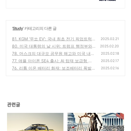
른 말소
'
Study
' 카테고리의 다른 글
81. KGM '무쏘 EV': 국내 최초 전기 픽업트럭
2025.02.21
의 새로운 도전
80. 미국 대통령의 날 시위: 트럼프 행정부와
(0)
2025.02.20
머스크에 대한 대규모 항의
78. 머스크의 대규모 공무원 해고와 미국 내
(0)
2025.02.18
파장: 정부 개혁의 명암
77. 애플 아이폰 SE4 출시: AI 탑재 보급형 모
(0)
2025.02.17
델, 2월 19일 공개
76. 리튬 이온 배터리 화재: 보조배터리 폭발
(0)
2025.02.16
위험성과 예방 가이드
(0)
관련글