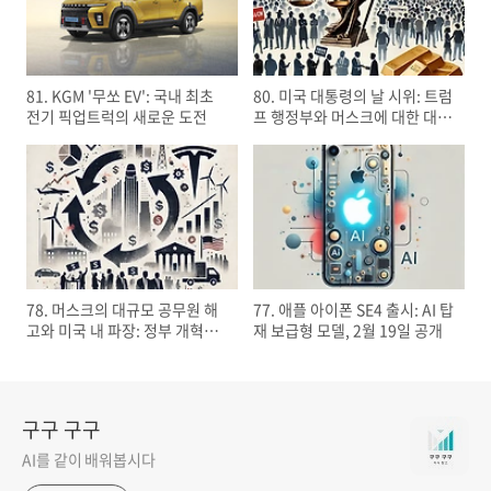
81. KGM '무쏘 EV': 국내 최초
80. 미국 대통령의 날 시위: 트럼
전기 픽업트럭의 새로운 도전
프 행정부와 머스크에 대한 대규
모 항의
78. 머스크의 대규모 공무원 해
77. 애플 아이폰 SE4 출시: AI 탑
고와 미국 내 파장: 정부 개혁의
재 보급형 모델, 2월 19일 공개
명암
구구 구구
AI를 같이 배워봅시다