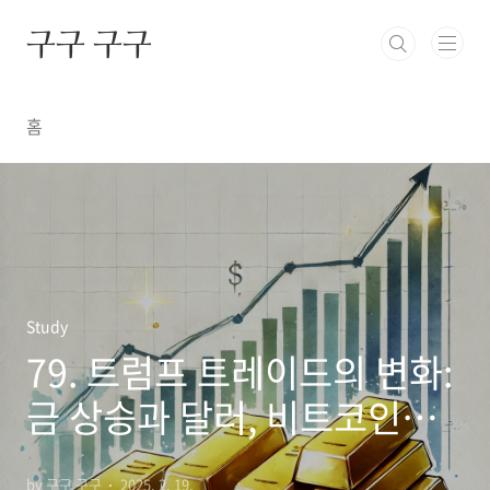
본문 바로가기
구구 구구
홈
Study
79. 트럼프 트레이드의 변화:
금 상승과 달러, 비트코인의
약세
by 구구 구구
2025. 2. 19.