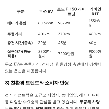
포드 F-150 라이
리비안
구분
무쏘 EV
트닝
R1T
135kW
배터리 용량
80.6kWh
98kWh
h
주행거리
401km
370km
480km
충전 시간(급속)
30분
45분
60분
실구매가(환율
3300만
9000만
7200만원
적용)
원대
원
무쏘 EV는 주행거리, 경제성, 친환경성 측면에서 경쟁력
있는 옵션을 제공합니다.
3) 친환경 트렌드와 소비자 반응
전기 픽업트럭은 소규모 사업자, 농어업인, 레저 마니아
등 다양한 수요층의 관심을 받고 있습니다.
무공해 차량
보급 확대 정책
과
세제 혜택 강화
는 전기 화물차 시장의