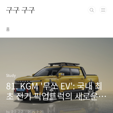
본문 바로가기
구구 구구
홈
Study
81. KGM '무쏘 EV': 국내 최
초 전기 픽업트럭의 새로운
도전
by 구구 구구
2025. 2. 21.