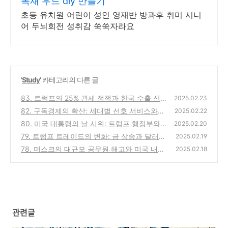
목재 우드 diy 만들기
초등 유치원 어린이 성인 영재반 방과후 취미 시니
어 두뇌회전 성취감 쑥쑥자라요
'
Study
' 카테고리의 다른 글
83. 트럼프의 25% 관세 정책과 한국 수출 산
2025.02.23
업의 미래
82. 구독경제의 확산: 세대별 선호 서비스와
(0)
2025.02.22
시장 전망
80. 미국 대통령의 날 시위: 트럼프 행정부와
(0)
2025.02.20
머스크에 대한 대규모 항의
79. 트럼프 트레이드의 변화: 금 상승과 달러,
(0)
2025.02.19
비트코인의 약세
78. 머스크의 대규모 공무원 해고와 미국 내
(0)
2025.02.18
파장: 정부 개혁의 명암
(0)
관련글