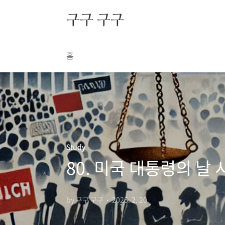
본문 바로가기
구구 구구
홈
Study
80. 미국 대통령의 날
by 구구 구구
2025. 2. 20.