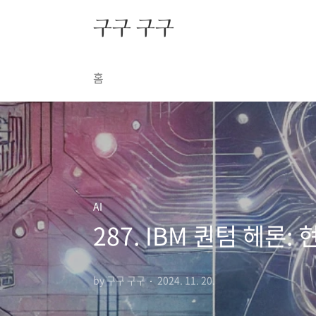
본문 바로가기
구구 구구
홈
AI
287. IBM 퀀텀 헤론
by 구구 구구
2024. 11. 20.