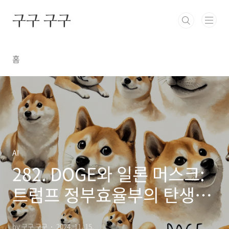
본문 바로가기
구구 구구
홈
AI
282. DOGE와 일론 머스크:
트럼프 정부효율부의 탄생과
개혁 목표
by 구구 구구
2024. 11. 15.