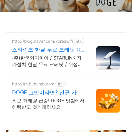
http://blog.naver.com/koreawifi
광고
스타링크 한달 무료 크레딧 1:1
맞춤 상담 및 견적
(주)한국와이파이 / STARLINK 자
가설치 한달 무료 크레딧 / 위성인
터넷 와이파이 설계 구축 프로모션
전문회사, 팝업스토어 등 다수 레
퍼런스 보유
http://m.bithumb.com
광고
DOGE 고민이라면? 신규 가입
시 5만원 혜택
최근 거래량 급증! DOGE 빗썸에서
혜택받고 첫거래하세요