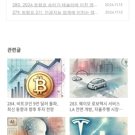
와 검색 혁신
280. 2024 트럼프 승리가 테슬라에 미친 영
(0)
2024.11.13
향: 머스크와 전기차 시장의 새로운 기회
279. 트럼프 2기, 인공지능 업계에 미치는 영
(0)
2024.11.12
향과 전망: 보호무역과 혁신의 기로에서
(0)
관련글
284. 비트코인 9만 달러 돌파,
283. 웨이모 로보택시 서비스
최신 동향과 향후 투자 전망
LA 전면 개방, 자율주행 시장의
선두 주자?