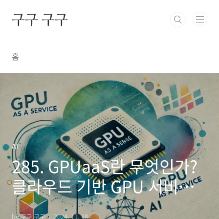
본문 바로가기
구구 구구
홈
AI
285. GPUaaS란 무엇인가?
클라우드 기반 GPU 서비스
의 장점과 활용 사례
by 구구 구구
2024. 11. 18.