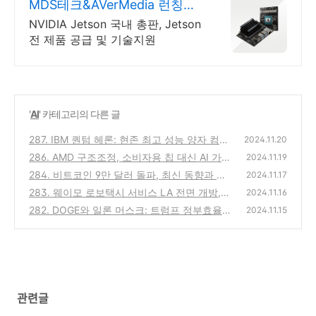
MDS테크&AVerMedia 런칭기
념할인이벤트
NVIDIA Jetson 국내 총판, Jetson
전 제품 공급 및 기술지원
'
AI
' 카테고리의 다른 글
287. IBM 퀀텀 헤론: 현존 최고 성능 양자 컴퓨
2024.11.20
터의 등장과 미래 가능성
286. AMD 구조조정, 소비자용 칩 대신 AI 가
(0)
2024.11.19
속기에 집중하는 이유
284. 비트코인 9만 달러 돌파, 최신 동향과 향
(0)
2024.11.17
후 투자 전망
283. 웨이모 로보택시 서비스 LA 전면 개방,
(0)
2024.11.16
자율주행 시장의 선두 주자?
282. DOGE와 일론 머스크: 트럼프 정부효율
(0)
2024.11.15
부의 탄생과 개혁 목표
(0)
관련글