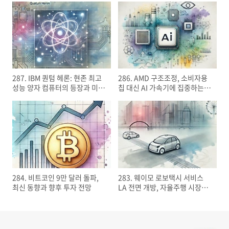
287. IBM 퀀텀 헤론: 현존 최고
286. AMD 구조조정, 소비자용
성능 양자 컴퓨터의 등장과 미래
칩 대신 AI 가속기에 집중하는
가능성
이유
284. 비트코인 9만 달러 돌파,
283. 웨이모 로보택시 서비스
최신 동향과 향후 투자 전망
LA 전면 개방, 자율주행 시장의
선두 주자?