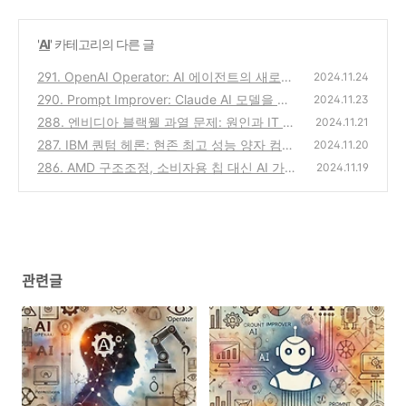
'
AI
' 카테고리의 다른 글
291. OpenAI Operator: AI 에이전트의 새로운
2024.11.24
혁명
290. Prompt Improver: Claude AI 모델을 최
(0)
2024.11.23
적화하는 차세대 도구
288. 엔비디아 블랙웰 과열 문제: 원인과 IT 산
(0)
2024.11.21
업에 미치는 영향
287. IBM 퀀텀 헤론: 현존 최고 성능 양자 컴퓨
(0)
2024.11.20
터의 등장과 미래 가능성
286. AMD 구조조정, 소비자용 칩 대신 AI 가
(0)
2024.11.19
속기에 집중하는 이유
(0)
관련글