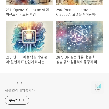
291. OpenAI Operator: AI 에
290. Prompt Improver:
이전트의 새로운 혁명
Claude AI 모델을 최적화하는
차세대 도구
288. 엔비디아 블랙웰 과열 문
287. IBM 퀀텀 헤론: 현존 최고
제: 원인과 IT 산업에 미치는 영
성능 양자 컴퓨터의 등장과 미래
향
가능성
구구 구구
AI를 같이 배워봅시다
구독하기