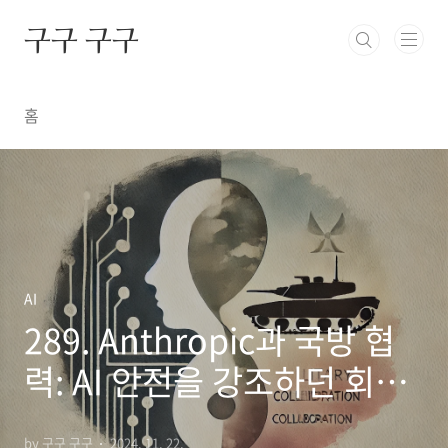
본문 바로가기
구구 구구
홈
AI
289. Anthropic과 국방 협
력: AI 안전을 강조하던 회사
의 아이러니한 행보
by 구구 구구
2024. 11. 22.