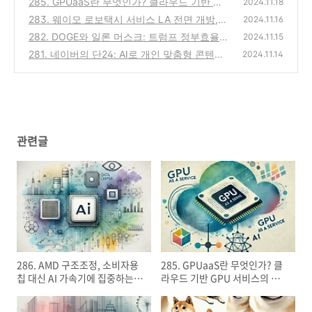
285. GPUaaS란 무엇인가? 클라우드 기반 GP
(0)
2024.11.18
U 서비스의 장점과 활용 사례
283. 웨이모 로보택시 서비스 LA 전면 개방,
(0)
2024.11.16
자율주행 시장의 선두 주자?
282. DOGE와 일론 머스크: 트럼프 정부효율
(0)
2024.11.15
부의 탄생과 개혁 목표
281. 네이버의 단24: AI로 개인 맞춤형 콘텐츠
(0)
2024.11.14
와 검색 혁신
(0)
관련글
286. AMD 구조조정, 소비자용
285. GPUaaS란 무엇인가? 클
칩 대신 AI 가속기에 집중하는
라우드 기반 GPU 서비스의 장
이유
점과 활용 사례