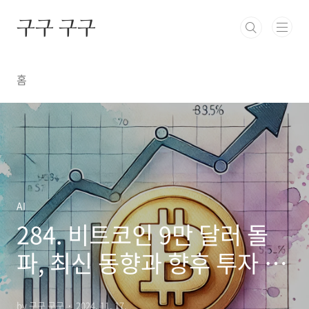
본문 바로가기
구구 구구
홈
AI
284. 비트코인 9만 달러 돌
파, 최신 동향과 향후 투자 전
망
by 구구 구구
2024. 11. 17.