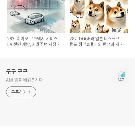
283. 웨이모 로보택시 서비스
282. DOGE와 일론 머스크: 트
LA 전면 개방, 자율주행 시장의
럼프 정부효율부의 탄생과 개혁
선두 주자?
목표
구구 구구
AI를 같이 배워봅시다
구독하기