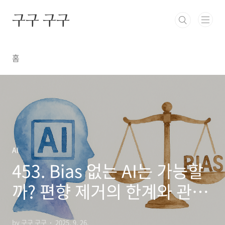
본문 바로가기
구구 구구
홈
AI
453. Bias 없는 AI는 가능할
까? 편향 제거의 한계와 관리
전략
by 구구 구구
2025. 9. 26.