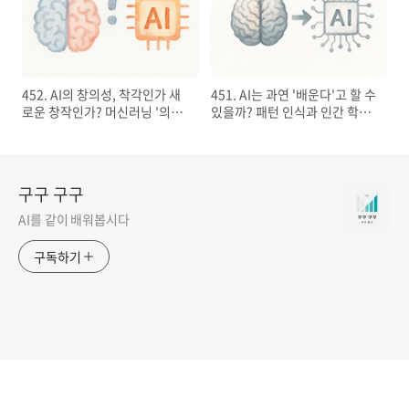
452. AI의 창의성, 착각인가 새
451. AI는 과연 '배운다'고 할 수
로운 창작인가? 머신러닝 '의외
있을까? 패턴 인식과 인간 학습
성'의 본질
의 결정적 차이
구구 구구
AI를 같이 배워봅시다
구독하기