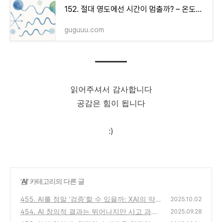
152. 절대 영도에선 시간이 멈출까? – 온도의 한계와 양자 운동
guguuu.com
읽어주셔서 감사합니다
공감은 힘이 됩니다
:)
'
AI
' 카테고리의 다른 글
455. AI를 정말 ‘검증’할 수 있을까: XAI의 약
2025.10.02
속, 한계, 그리고 신뢰의 조건
454. AI 창의적 결과는 뛰어나지만 사고 과정
(0)
2025.09.28
은 미흡하다