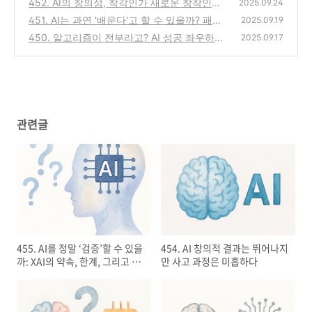
452. AI의 창의성, 착각인가 새로운 창작인가?
(0)
2025.09.24
머신러닝 '의외성'의 본질
451. AI는 과연 '배운다'고 할 수 있을까? 패턴
(0)
2025.09.19
인식과 인간 학습의 결정적 차이
450. 알고리즘이 전부라고? AI 성공 좌우하는
(0)
2025.09.17
건 결국 데이터
(0)
관련글
455. AI를 정말 ‘검증’할 수 있을
454. AI 창의적 결과는 뛰어나지
까: XAI의 약속, 한계, 그리고 신
만 사고 과정은 미흡하다
뢰의 조건