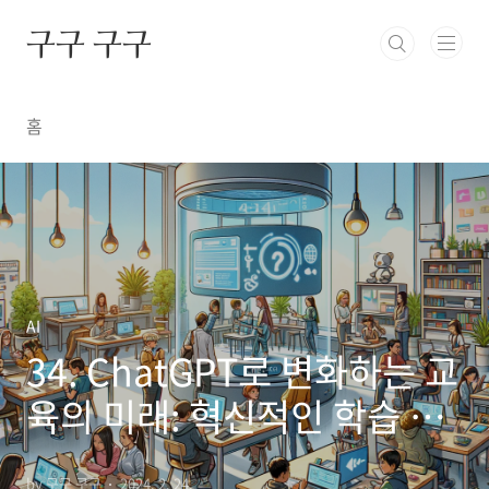
본문 바로가기
구구 구구
홈
AI
34. ChatGPT로 변화하는 교
육의 미래: 혁신적인 학습 방
법 탐색
by 구구 구구
2024. 2. 24.