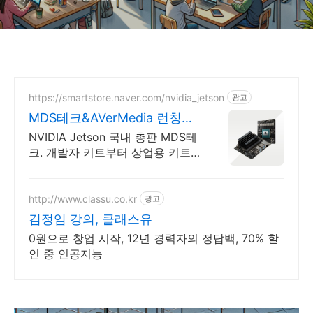
https://smartstore.naver.com/nvidia_jetson
광고
MDS테크&AVerMedia 런칭기
념할인이벤트
NVIDIA Jetson 국내 총판 MDS테
크. 개발자 키트부터 상업용 키트
까지
http://www.classu.co.kr
광고
김정임 강의, 클래스유
0원으로 창업 시작, 12년 경력자의 정답백, 70% 할
인 중 인공지능