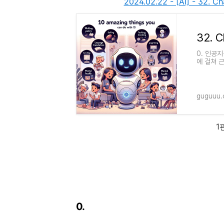
2024.02.22 - [AI] - 3
0. 인공
에 걸쳐 
하거나 질
guguuu
1
0.