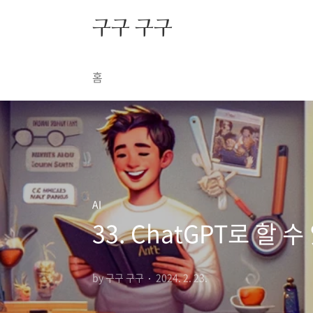
본문 바로가기
구구 구구
홈
AI
33. ChatGPT로 할 
by 구구 구구
2024. 2. 23.