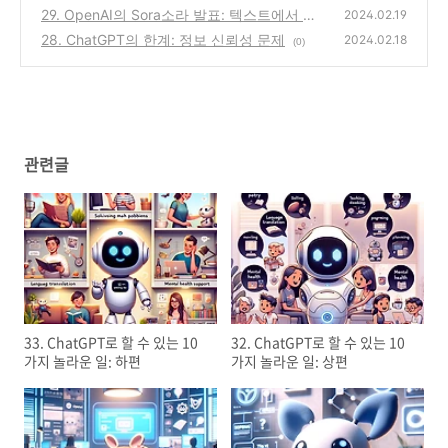
디오로 2
29. OpenAI의 Sora소라 발표: 텍스트에서 비
(0)
2024.02.19
디오로 1
28. ChatGPT의 한계: 정보 신뢰성 문제
(0)
2024.02.18
(0)
관련글
33. ChatGPT로 할 수 있는 10
32. ChatGPT로 할 수 있는 10
가지 놀라운 일: 하편
가지 놀라운 일: 상편