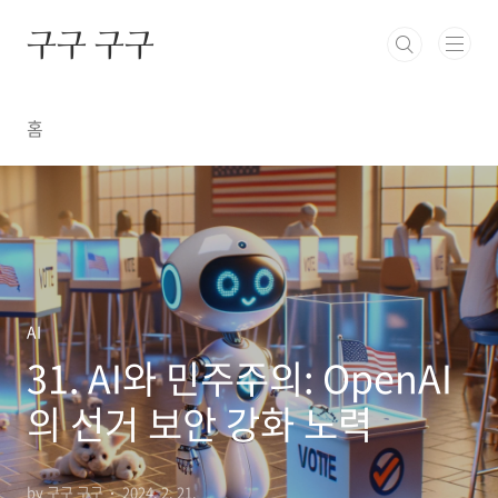
본문 바로가기
구구 구구
홈
AI
31. AI와 민주주의: OpenAI
의 선거 보안 강화 노력
by 구구 구구
2024. 2. 21.