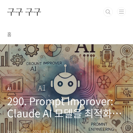
본문 바로가기
구구 구구
홈
AI
290. Prompt Improver:
Claude AI 모델을 최적화하
는 차세대 도구
by 구구 구구
2024. 11. 23.