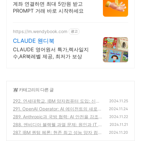
신규 가입 시 5만원 혜택
계좌 연결하면 최대 5만원 받고
PROMPT 거래 바로 시작하세요
https://m.wendybook.com
광고
CLAUDE 웬디북
CLAUDE 영어원서 특가,렉사일지
수,AR북레벨 제공, 최저가 보상
'
AI
' 카테고리의 다른 글
292. 연세대학교, IBM 양자컴퓨터 도입: 신약
2024.11.25
개발의 혁신을 이끌다
291. OpenAI Operator: AI 에이전트의 새로운
(0)
2024.11.24
혁명
289. Anthropic과 국방 협력: AI 안전을 강조하
(0)
2024.11.22
던 회사의 아이러니한 행보
288. 엔비디아 블랙웰 과열 문제: 원인과 IT 산
(0)
2024.11.21
업에 미치는 영향
287. IBM 퀀텀 헤론: 현존 최고 성능 양자 컴퓨
(0)
2024.11.20
터의 등장과 미래 가능성
(0)