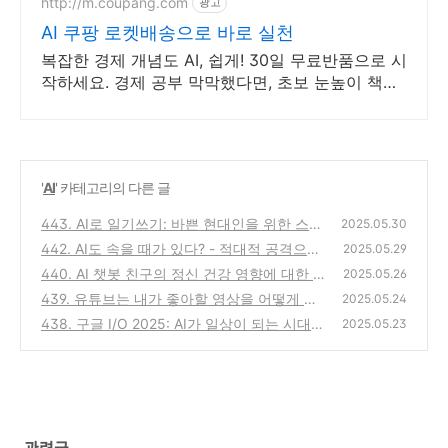
http://m.coupang.com
광고
AI 쿠팡 로켓배송으로 바로 실천
복잡한 경제 개념도 AI, 쉽게! 30일 무료반품으로 시
작하세요. 경제 공부 막막했다면, 초보 눈높이 책으
로 현명한 선택을 쿠팡에서!
'
AI
' 카테고리의 다른 글
443. AI로 일기쓰기: 바쁜 현대인을 위한 스마
2025.05.30
트 글쓰기 활용 팁
442. AI도 속을 때가 있다? - 적대적 공격으로
(0)
2025.05.29
인공지능 속이기
440. AI 챗봇 친구의 정신 건강 영향에 대한 논
(0)
2025.05.26
란
439. 유튜브는 내가 좋아할 영상을 어떻게 알
(0)
2025.05.24
까? - AI 추천 시스템의 비밀
438. 구글 I/O 2025: AI가 일상이 되는 시대를
(0)
2025.05.23
열다
(0)
관련글