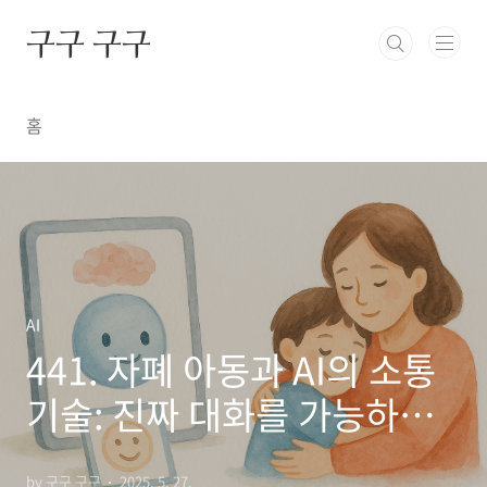
본문 바로가기
구구 구구
홈
AI
441. 자폐 아동과 AI의 소통
기술: 진짜 대화를 가능하게
하다
by 구구 구구
2025. 5. 27.