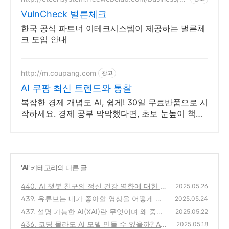
lncheck.html
VulnCheck 벌른체크
한국 공식 파트너 이테크시스템이 제공하는 벌른체
크 도입 안내
http://m.coupang.com
광고
AI 쿠팡 최신 트렌드와 통찰
복잡한 경제 개념도 AI, 쉽게! 30일 무료반품으로 시
작하세요. 경제 공부 막막했다면, 초보 눈높이 책으
로 현명한 선택을 쿠팡에서!
'
AI
' 카테고리의 다른 글
440. AI 챗봇 친구의 정신 건강 영향에 대한 논
2025.05.26
란
439. 유튜브는 내가 좋아할 영상을 어떻게 알
(0)
2025.05.24
까? - AI 추천 시스템의 비밀
437. 설명 가능한 AI(XAI)란 무엇이며 왜 중요
(0)
2025.05.22
한가?
436. 코딩 몰라도 AI 모델 만들 수 있을까? Aut
(0)
2025.05.18