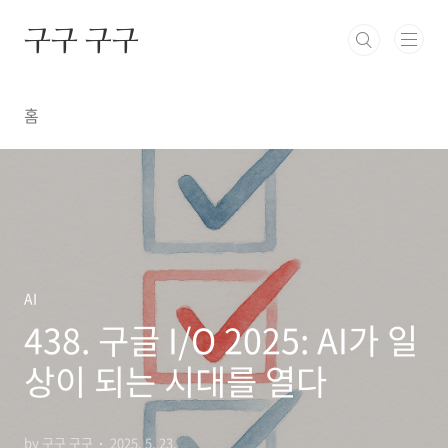
본문 바로가기
구구 구구
홈
AI
438. 구글 I/O 2025: AI가 일
상이 되는 시대를 열다
by 구구 구구
2025. 5. 23.