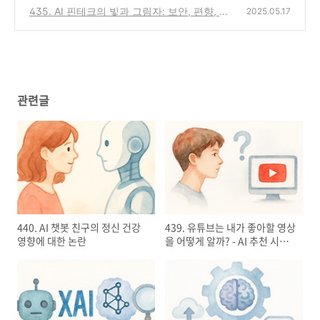
oML로 시작하기
435. AI 핀테크의 빛과 그림자: 보안, 편향, 그
(0)
2025.05.17
리고 규제
(0)
관련글
440. AI 챗봇 친구의 정신 건강
439. 유튜브는 내가 좋아할 영상
영향에 대한 논란
을 어떻게 알까? - AI 추천 시스
템의 비밀