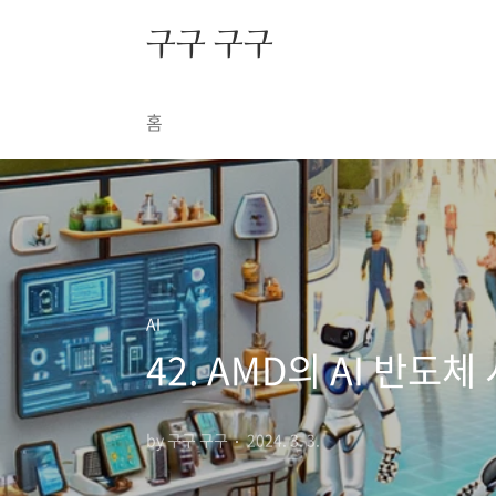
본문 바로가기
구구 구구
홈
AI
42. AMD의 AI 반도체
by 구구 구구
2024. 3. 3.