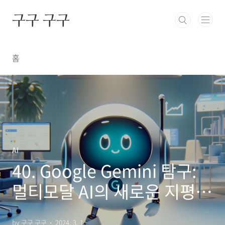
본문 바로가기
구구 구구
홈
AI
40. Google Gemini 탐구:
멀티모달 AI의 새로운 지평을
여는 길 (2)
by 구구 구구
2024. 3. 1.