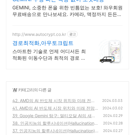
GEMINI, 소중한 폰을 위한 빈틈없는 보호! 와우회원
무료배송으로 만나보세요. 카메라, 액정까지 든든하
게 보호! 휴대폰케이스, 이제 파손 걱정 덜어요.
http://www.autocrypt.co.kr
광고
경로최적화,아우토크립트
스마트한 기술로 언제 어디서든 최
적화된 이동수단과 최적의 경로 제
공
'
AI
' 카테고리의 다른 글
42. AMD의 AI 반도체 시장 위치와 미래 전망
2024.03.03
(2)
41. AMD의 AI 반도체 시장 위치와 미래 전망
(0)
2024.03.02
(1)
39. Google Gemini 탐구: 멀티모달 AI의 새로
(0)
2024.02.29
운 지평을 여는 길 (1)
38. 인공지능의 할루시네이션(Hallucination):
(0)
2024.02.28
현실과 환상 사이 (2)
37. 인공지능의 할루시네이션(Hallucination):
(0)
2024.02.27