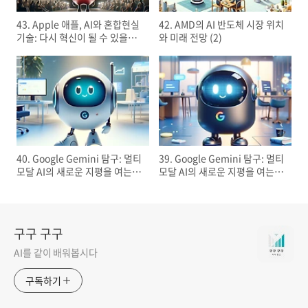
43. Apple 애플, AI와 혼합현실
42. AMD의 AI 반도체 시장 위치
기술: 다시 혁신이 될 수 있을까
와 미래 전망 (2)
(1)
40. Google Gemini 탐구: 멀티
39. Google Gemini 탐구: 멀티
모달 AI의 새로운 지평을 여는
모달 AI의 새로운 지평을 여는
길 (2)
길 (1)
구구 구구
AI를 같이 배워봅시다
구독하기