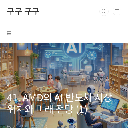
본문 바로가기
구구 구구
홈
AI
41. AMD의 AI 반도체 시장
위치와 미래 전망 (1)
by 구구 구구
2024. 3. 2.