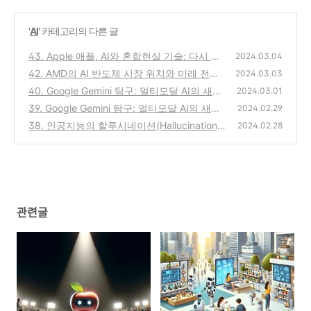
'
AI
' 카테고리의 다른 글
43. Apple 애플, AI와 혼합현실 기술: 다시 혁
2024.03.04
신이 될 수 있을까 (1)
42. AMD의 AI 반도체 시장 위치와 미래 전망
(0)
2024.03.03
(2)
40. Google Gemini 탐구: 멀티모달 AI의 새로
(0)
2024.03.01
운 지평을 여는 길 (2)
39. Google Gemini 탐구: 멀티모달 AI의 새로
(0)
2024.02.29
운 지평을 여는 길 (1)
38. 인공지능의 할루시네이션(Hallucination):
(0)
2024.02.28
현실과 환상 사이 (2)
(0)
관련글