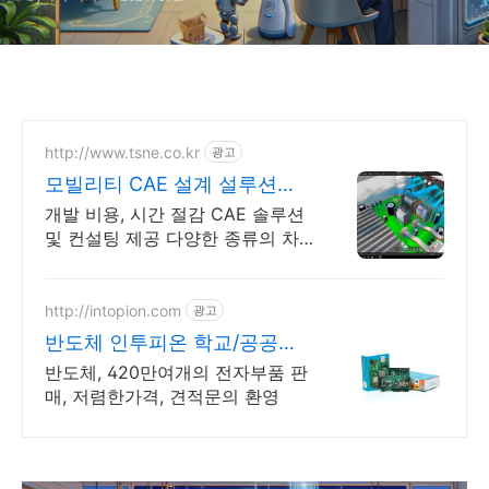
http://www.tsne.co.kr
광고
모빌리티 CAE 설계 설루션
CAE전문기업태성에스엔이
개발 비용, 시간 절감 CAE 솔루션
및 컨설팅 제공 다양한 종류의 차
량 부속 시스템 개발을 위한 종합
적인 솔루션의 해답은 태성에스엔
이
http://intopion.com
광고
반도체 인투피온 학교/공공기
관 후불구매환영
반도체, 420만여개의 전자부품 판
매, 저렴한가격, 견적문의 환영