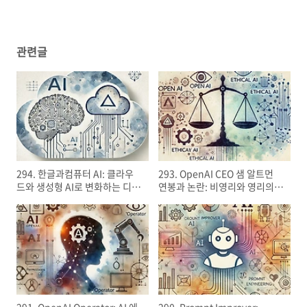
관련글
294. 한글과컴퓨터 AI: 클라우
293. OpenAI CEO 샘 알트먼
드와 생성형 AI로 변화하는 디지
연봉과 논란: 비영리와 영리의
털 시대
경계
291. OpenAI Operator: AI 에
290. Prompt Improver: