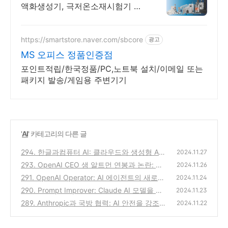
액화생성기, 극저온소재시험기 제
조전문 극저온냉동기, 크라이오펌
프, 가스액화생성기, 극저온소재시
험기 제조전문
https://smartstore.naver.com/sbcore
광고
MS 오피스 정품인증점
포인트적립/한국정품/PC,노트북 설치/이메일 또는
패키지 발송/게임용 주변기기
'
AI
' 카테고리의 다른 글
294. 한글과컴퓨터 AI: 클라우드와 생성형 AI
2024.11.27
로 변화하는 디지털 시대
293. OpenAI CEO 샘 알트먼 연봉과 논란: 비
(0)
2024.11.26
영리와 영리의 경계
291. OpenAI Operator: AI 에이전트의 새로운
(0)
2024.11.24
혁명
290. Prompt Improver: Claude AI 모델을 최
(0)
2024.11.23
적화하는 차세대 도구
289. Anthropic과 국방 협력: AI 안전을 강조하
(0)
2024.11.22
던 회사의 아이러니한 행보
(0)