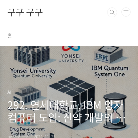
본문 바로가기
구구 구구
홈
AI
292. 연세대학교, IBM 양자
컴퓨터 도입: 신약 개발의 혁
신을 이끌다
by 구구 구구
2024. 11. 25.