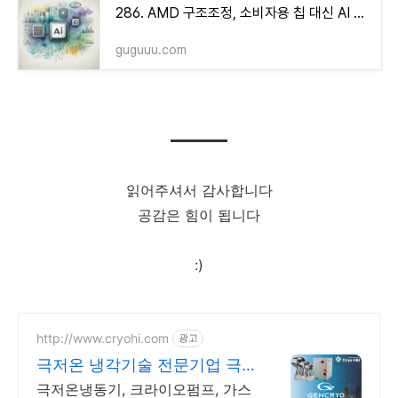
286. AMD 구조조정, 소비자용 칩 대신 AI 가속기에 집중하는 이유
guguuu.com
읽어주셔서 감사합니다
공감은 힘이 됩니다
:)
http://www.cryohi.com
광고
극저온 냉각기술 전문기업 극
저온 냉각기술 전문기업
극저온냉동기, 크라이오펌프, 가스