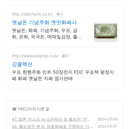
http://oldcharm.co.kr/
광고
옛날돈 기념주화 옛멋화폐사
옛날돈, 화폐, 기념주화, 우표, 금
화, 은화, 외국돈, 매매및감정, 출장
매입가능
http://www.kstamp.co.kr
광고
강콜렉션
우표 현행주화 민트 50장전지 FDC 우표책 평창지
폐 화폐 옛날돈 지폐 염가판매
'
AI
' 카테고리의 다른 글
47. 일론 머스크 vs 오픈AI와 샘 올트먼: 인공
2024.03.08
지능 기술의 미래 (1)
46. 월드코인 분석: 암호화폐로 구현하는 기본
(0)
2024.03.07