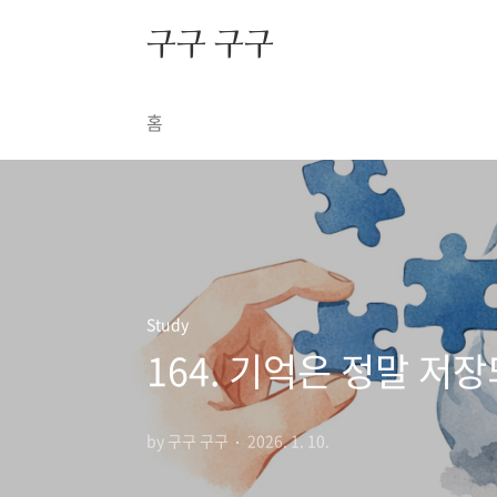
본문 바로가기
구구 구구
홈
Study
164. 기억은 정말 저
by 구구 구구
2026. 1. 10.