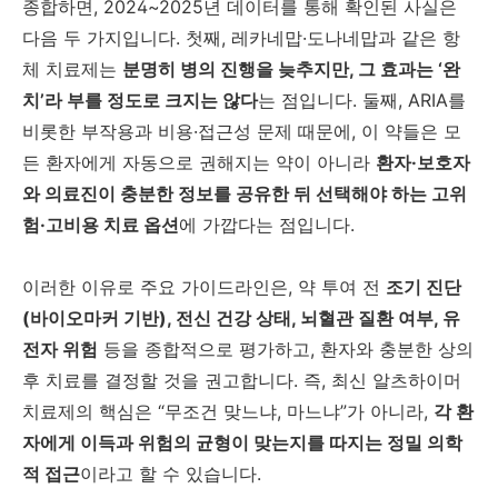
종합하면, 2024~2025년 데이터를 통해 확인된 사실은
다음 두 가지입니다. 첫째, 레카네맙·도나네맙과 같은 항
체 치료제는
분명히 병의 진행을 늦추지만, 그 효과는 ‘완
치’라 부를 정도로 크지는 않다
는 점입니다. 둘째, ARIA를
비롯한 부작용과 비용·접근성 문제 때문에, 이 약들은 모
든 환자에게 자동으로 권해지는 약이 아니라
환자·보호자
와 의료진이 충분한 정보를 공유한 뒤 선택해야 하는 고위
험·고비용 치료 옵션
에 가깝다는 점입니다.
이러한 이유로 주요 가이드라인은, 약 투여 전
조기 진단
(바이오마커 기반), 전신 건강 상태, 뇌혈관 질환 여부, 유
전자 위험
등을 종합적으로 평가하고, 환자와 충분한 상의
후 치료를 결정할 것을 권고합니다. 즉, 최신 알츠하이머
치료제의 핵심은 “무조건 맞느냐, 마느냐”가 아니라,
각 환
자에게 이득과 위험의 균형이 맞는지를 따지는 정밀 의학
적 접근
이라고 할 수 있습니다.