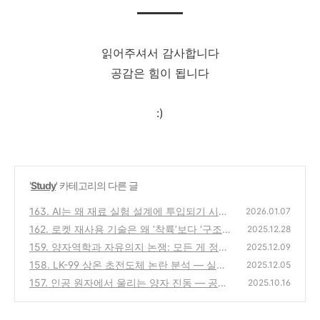
읽어주셔서 감사합니다
공감은 힘이 됩니다
:)
'
Study
' 카테고리의 다른 글
163. AI는 왜 재료 실험 설계에 투입되기 시작
2026.01.07
했을까? — 과학 실험 방식의 변화
162. 로켓 재사용 기술은 왜 ‘착륙’보다 ‘구조
(0)
2025.12.28
피로’가 더 큰 문제일까?
159. 양자역학과 자유의지 논쟁: 모든 게 정해
(0)
2025.12.09
져 있을까, 아니면 선택은 가능한가
158. LK-99 상온 초전도체 논란 분석 — 실현
(0)
2025.12.05
된 꿈인가, 과학적 검증이 남긴 교훈
157. 인공 원자에서 울리는 양자 진동 — 공명
(0)
2025.10.16
활성화(Resonant Activation)가 보여준 초전
도 회로의 비밀
(0)