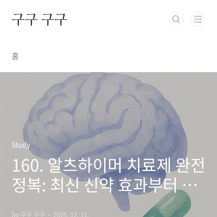
본문 바로가기
구구 구구
홈
Study
160. 알츠하이머 치료제 완전
정복: 최신 신약 효과부터 부
작용까지 총정리
by 구구 구구
2025. 12. 11.