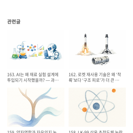
관련글
163. AI는 왜 재료 실험 설계에
162. 로켓 재사용 기술은 왜 ‘착
투입되기 시작했을까? — 과학
륙’보다 ‘구조 피로’가 더 큰 문제
실험 방식의 변화
일까?
159. 양자역학과 자유의지 논
158. LK-99 상온 초전도체 논란