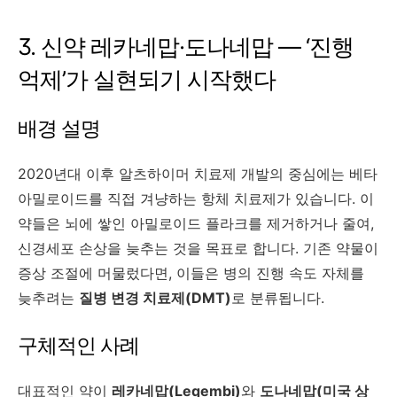
3. 신약 레카네맙·도나네맙 — ‘진행
억제’가 실현되기 시작했다
배경 설명
2020년대 이후 알츠하이머 치료제 개발의 중심에는 베타
아밀로이드를 직접 겨냥하는 항체 치료제가 있습니다. 이
약들은 뇌에 쌓인 아밀로이드 플라크를 제거하거나 줄여,
신경세포 손상을 늦추는 것을 목표로 합니다. 기존 약물이
증상 조절에 머물렀다면, 이들은 병의 진행 속도 자체를
늦추려는
질병 변경 치료제(DMT)
로 분류됩니다.
구체적인 사례
대표적인 약이
레카네맙(Leqembi)
와
도나네맙(미국 상