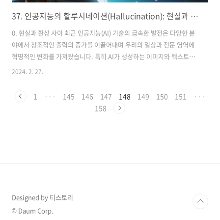
37. 인공지능의 할루시네이션(Hallucination): 현실과 환상 사이 (1)
0. 현실과 환상 사이 최근 인공지능(AI) 기술의 급속한 발전은 다양한 분
야에서 창조적인 출력의 증가를 이끌어내며 우리의 일상과 전문 영역에
혁명적인 변화를 가져왔습니다. 특히 AI가 생성하는 이미지와 텍스트는
그 경계가 점점 더 현실과 환상 사이를 오가며, 이로 인해 새롭게 부상하
2024. 2. 27.
는 현상이 바로 '할루시네이션(Hallucination)'입니다. AI 할루시네이
션은 AI가 실제가 아닌, 비현실적인 이미지나 텍스트를 만들어내는 현상
1
···
145
146
147
148
149
150
151
···
을 말합니다. 이는 AI 기술의 한계와 가능성을 동시에 보여주며, 이 분야
158
에서의 의미와 중요성은 점차 증대되고 있습니다. 이 서론에서는 인공지
능 기술의 발전이 어떻게 창조적인 출력을 증가시켰는지 소개하며, AI 할
루시네이션 현상이 무엇인지, 그리고 이 현상이 AI 분야에서 왜 ..
Designed by 티스토리
© Daum Corp.