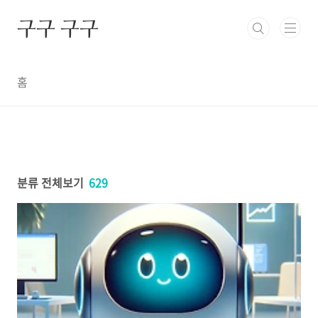
본문 바로가기
구구 구구
홈
분류 전체보기
629