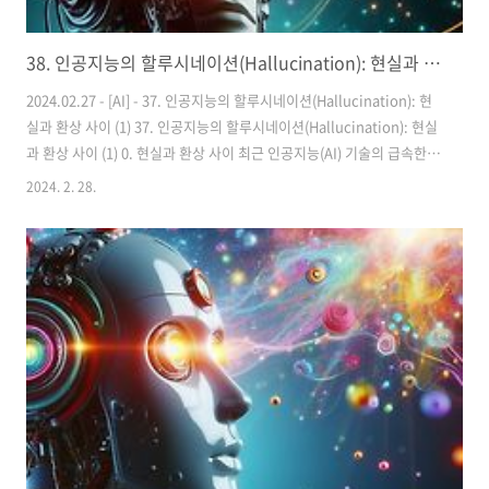
38. 인공지능의 할루시네이션(Hallucination): 현실과 환상 사이 (2)
2024.02.27 - [AI] - 37. 인공지능의 할루시네이션(Hallucination): 현
실과 환상 사이 (1) 37. 인공지능의 할루시네이션(Hallucination): 현실
과 환상 사이 (1) 0. 현실과 환상 사이 최근 인공지능(AI) 기술의 급속한
발전은 다양한 분야에서 창조적인 출력의 증가를 이끌어내며 우리의 일
2024. 2. 28.
상과 전문 영역에 혁명적인 변화를 가져왔습니다. 특히 AI가 생성하
guguuu.com 1편에서 이어집니다 4. 해결 방안 AI 할루시네이션과 같
은 기술적 및 윤리적 문제를 해결하기 위한 다양한 접근 방법과 연구가
현재 진행 중입니다. 이러한 해결 방안은 AI 기술의 긍정적인 측면을 촉
진하고 부정적인 영향을 최소화하는 데 중점을 둡니다. 1) 기술적 문제를
해결하기 위한 현재의 접..