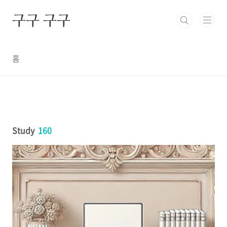
본문 바로가기
구구 구구
홈
Study
160