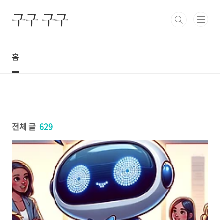
본문 바로가기
구구 구구
홈
전체 글
629