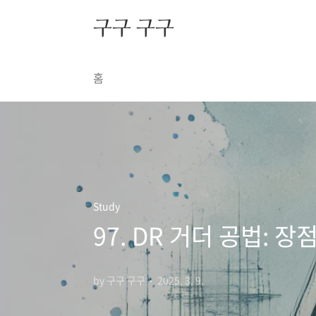
본문 바로가기
구구 구구
홈
Study
97. DR 거더 공법: 
by 구구 구구
2025. 3. 9.