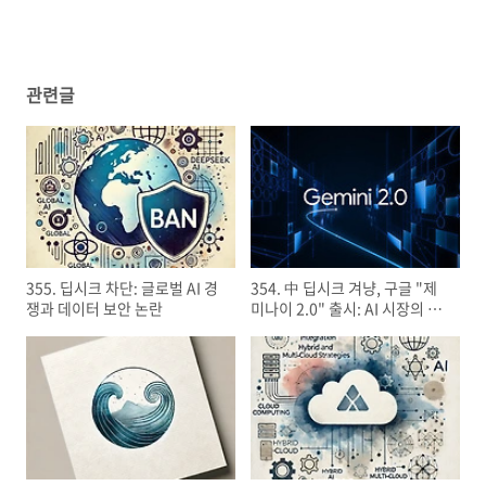
관련글
355. 딥시크 차단: 글로벌 AI 경
354. 中 딥시크 겨냥, 구글 "제
쟁과 데이터 보안 논란
미나이 2.0" 출시: AI 시장의 새
로운 경쟁 구도