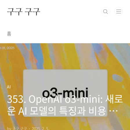
본문 바로가기
구구 구구
홈
AI
353. OpenAI o3-mini: 새로
운 AI 모델의 특징과 비용 분
석
by 구구 구구
2025. 2. 5.