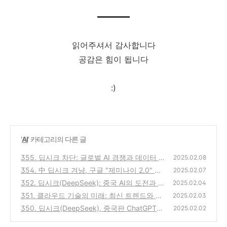
읽어주셔서 감사합니다
공감은 힘이 됩니다
:)
'
AI
' 카테고리의 다른 글
355. 딥시크 차단: 글로벌 AI 경쟁과 데이터 보
2025.02.08
안 논란
354. 中 딥시크 겨냥, 구글 "제미나이 2.0" 출
(0)
2025.02.07
시: AI 시장의 새로운 경쟁 구도
352. 딥시크(DeepSeek): 중국 AI의 도전과 글
(0)
2025.02.04
로벌 시장의 반응
351. 클라우드 기술의 미래: 최신 트렌드와 기
(0)
2025.02.03
업들의 대응 전략
350. 딥시크(DeepSeek), 중국판 ChatGPT?
(0)
2025.02.02
AI 시장에서의 가능성과 한계
(0)