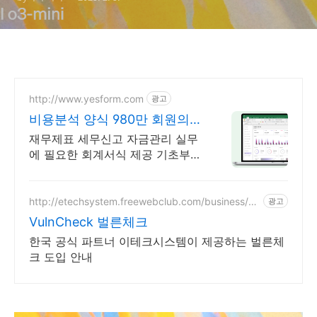
http://www.yesform.com
광고
비용분석 양식 980만 회원의
선택
재무제표 세무신고 자금관리 실무
에 필요한 회계서식 제공 기초부터
마감까지 한 번에 해결
http://etechsystem.freewebclub.com/business/vu
광고
lncheck.html
VulnCheck 벌른체크
한국 공식 파트너 이테크시스템이 제공하는 벌른체
크 도입 안내