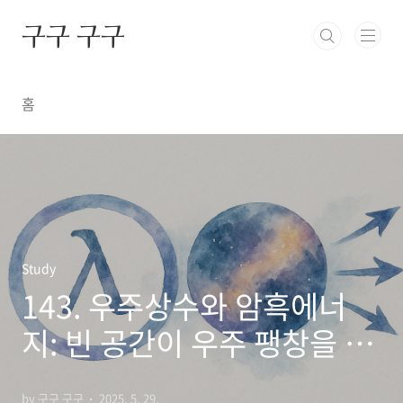
본문 바로가기
구구 구구
홈
Study
143. 우주상수와 암흑에너
지: 빈 공간이 우주 팽창을 가
속시키는 이유
by 구구 구구
2025. 5. 29.