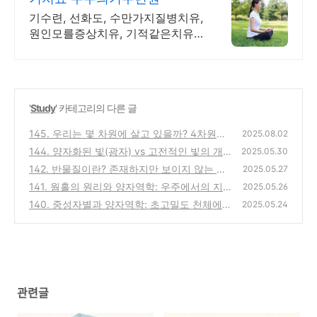
기수련, 선화도, 수만가지질병치유,
원인모를증상치유, 기적같은치유
사례, 결과대만족
'
Study
' 카테고리의 다른 글
145. 우리는 몇 차원에 살고 있을까? 4차원의
2025.08.02
세계를 상상한다면
144. 양자화된 빛(광자) vs 고전적인 빛의 개
(0)
2025.05.30
념 차이: 무엇이 다를까?
142. 반물질이란? 존재하지만 보이지 않는 물
(0)
2025.05.27
질의 비밀
141. 웜홀의 원리와 양자역학: 우주에서의 지
(0)
2025.05.26
름길이 가능한가?
140. 중성자별과 양자역학: 초고밀도 천체에
(0)
2025.05.24
서 벌어지는 기묘한 현상들
(0)
관련글