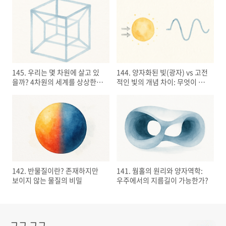
145. 우리는 몇 차원에 살고 있
144. 양자화된 빛(광자) vs 고전
을까? 4차원의 세계를 상상한다
적인 빛의 개념 차이: 무엇이 다
면
를까?
142. 반물질이란? 존재하지만
141. 웜홀의 원리와 양자역학:
보이지 않는 물질의 비밀
우주에서의 지름길이 가능한가?
구구 구구