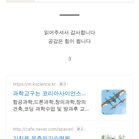
읽어주셔서 감사합니다
공감은 힘이 됩니다
:)
https://m.kscience.kr
광고
과학교구는 코리아사이언스
KC인증 조립드론
항공과학,드론과학,창의과학,창의
건축,코딩 과학수업 및 방과후 교
구,교재 개발,제작
http://cafe.naver.com/spaceri
광고
기치료 우주의기수련원