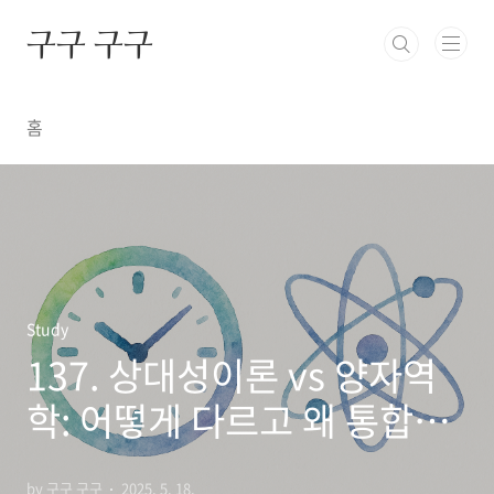
본문 바로가기
구구 구구
홈
Study
137. 상대성이론 vs 양자역
학: 어떻게 다르고 왜 통합이
어려울까?
by 구구 구구
2025. 5. 18.